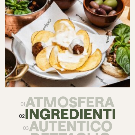
ATMOSFERA
01
INGREDIENTI
02
AUTENTICO
03