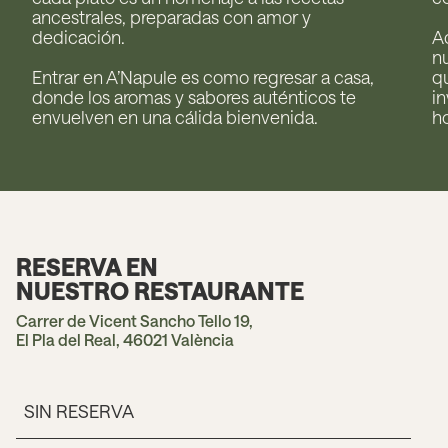
ancestrales, preparadas con amor y
dedicación.
A
nu
Entrar en A’Napule es como regresar a casa,
qu
donde los aromas y sabores auténticos te
in
envuelven en una cálida bienvenida.
ho
RESERVA EN
NUESTRO RESTAURANTE
Carrer de Vicent Sancho Tello 19,
El Pla del Real, 46021 València
SIN RESERVA