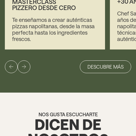
+30 A
MASTERCLASS
PIZZERO DESDE CERO
Chef S
Te enseñamos a crear auténticas
años de
pizzas napolitanas, desde la masa
napolit
perfecta hasta los ingredientes
técnica
frescos.
auténtic
DESCUBRE MÁS
NOS GUSTA ESCUCHARTE
DICEN DE