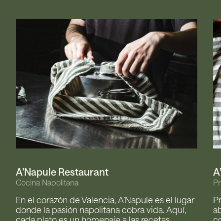
A’Napule Restaurant
A
Cocina Napolitana
P
En el corazón de Valencia, A’Napule es el lugar
P
donde la pasión napolitana cobra vida. Aquí,
ab
cada plato es un homenaje a las recetas
co